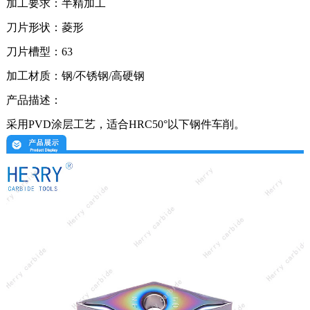
加工要求：半精加工
刀片形状：菱形
刀片槽型：
63
加工材质：钢
/不锈钢
/高硬钢
产品描述：
采用
PVD涂层工艺，
适合
HRC50°以下钢件车削。